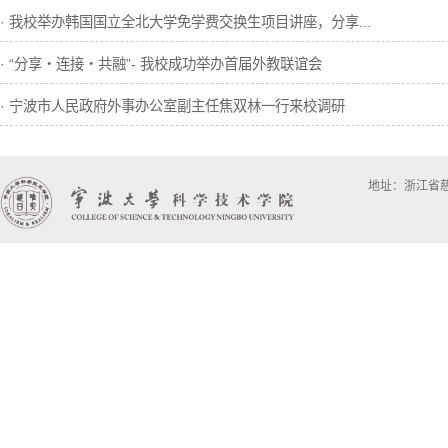
· 我校举办韩国国立全北大学免学费交换生项目讲座，分享...
· “分享・连接・共融”- 我校成功举办首届外教联谊会
· 宁波市人民政府外事办公室副主任焦双林一行来校调研
地址：浙江省慈