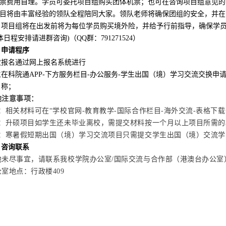
.机票费用自理。学员可委托项目组购买团体机票；也可在咨询项目组意见
.项目将由丰富经验的领队全程陪同大家。领队老师将确保团组的安全，并
，项目组将在出发前将为每位学员购买境外险，并给予行前指导，确保学
体日程安排请进群咨询)
（QQ群：791271524）
、申请程序
次报名通过网上报名系统进行
生在科院通APP-下方服务栏目-办公服务-学生出国（境）学习交流交换
名称；
他注意事项：
1：相关材料可在“学校官网-教育教学-国际合作栏目-海外交流-表格下
2：升硕项目如学生还未毕业离校，需提交材料按一个月以上项目所需
3：寒暑假短期出国（境）学习交流项目只需提交学生出国（境）交流学
、咨询联系
他未尽事宜，请联系我校学院办公室/国际交流与合作部（港澳台办公室
室地点：行政楼409