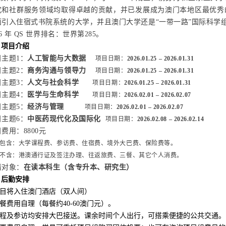
究和社群服务领域均取得卓越的贡献，并已发展成为澳门本地区最优秀
面引入住宿式书院系统的大学，并且澳门大学还是“一带一路”国际科学
26 年 QS 世界排名：世界第285。
、项目介绍
目主题1：
人工智能与大数据
项目日期：
2026.01.25 – 2026.01.31
目主题2：
商务沟通与领导力
项目日期：
2026.01.25 – 2026.01.31
目主题3：
人文与社会科学
项目日期：
2
026.01.25 – 2026.01.31
目主题4：
医学与生命科学
项目日期：
2026.02.01 – 2026.02.07
目主题5：
经济与管理
项目日期：
2026.02.01 – 2026.02.07
目主题6：
中医药现代化及国际化
项目日期：
2026.02.08 – 2026.02.14
费用：8800元
包含：大学课程费、参访费、住宿费、境外大巴费、保险费等。
不含：港澳通行证及签注办理、往返旅费、三餐、其它个人消费。
请对象：
在读本科生（含专升本、研究生）
、后勤安排
项目将入住澳门酒店（双人间）
三餐费用自理（每餐约40-60澳门元）。
.课程及参访均安排大巴接送。课余时间个人出行，可搭乘便捷的公共交通。