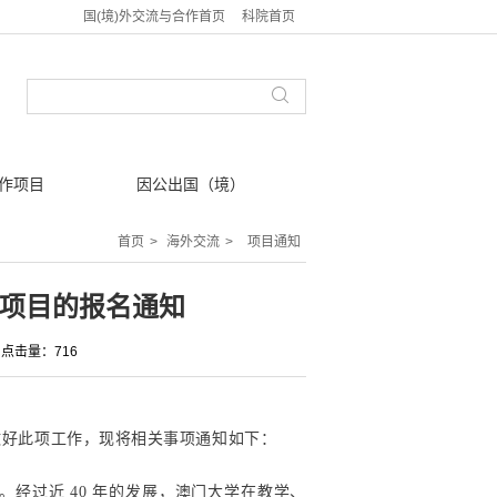
国(境)外交流与合作首页
科院首页
作项目
因公出国（境）
首页
>
海外交流
>
项目通知
流项目的报名通知
点击量：716
做好此项工作，现将相关事项通知如下：
。经过近 40 年的发展，澳门大学在教学、