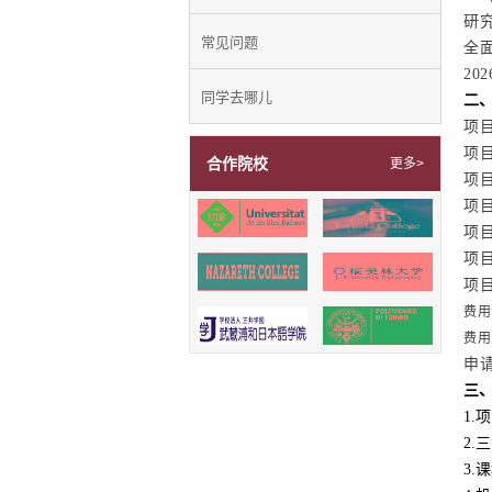
研
常见问题
全
20
同学去哪儿
二
项
项
合作院校
更多>
项
项
项
项
项目
费用
费用
申
三
1.
2.
3