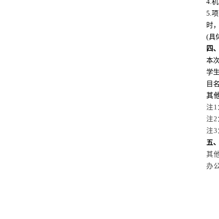
4
5
时
(具
四
本
学
目
其
注
注
注
五
其
办公