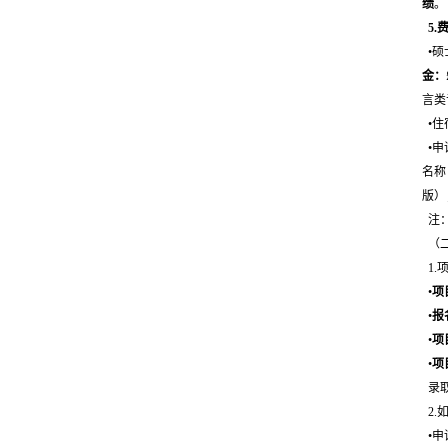
绩
。
5.
•硕
金：
言类
•住
•申
名称
版）
注：
（二
1.
•
项
•
报
•
项
•
项
录取
2.
•申