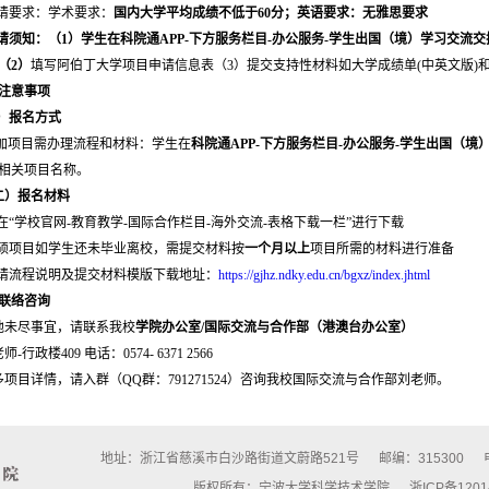
请要求：学术要求：
国内大学平均成绩不低于60分；英语要求：无雅思要求
请须知：（1）
学生在
科院通APP
-下方服务栏目-办公服务-学生出国（境）学习交流
（2）
填写阿伯丁大学项目申请信息表（3）
提交支持性材料如大学成绩单(中英文版)和
注意事项
）报名方式
项目需办理流程和材料：
学生在
科院通APP
-下方服务栏目-办公服务-学生出国（境
相关项目名称。
）报名材料
在“学校官网-教育教学-国际合作栏目-海外交流-表格下载一栏”进行下载
硕项目如学生还未毕业离校，需提交材料按
一个月以上
项目所需的材料进行准备
请流程说明及提交材料模版下载地址：
https://gjhz.ndky.edu.cn/bgxz/index.jhtml
联络咨询
他未尽事宜，请联系我校
学院办公室/国际交流与合作部（港澳台办公室）
-行政楼409 电话：0574- 6371 2566
多项目详情，请入群（QQ群：791271524）咨询我校国际交流与合作部刘老师。
地址：浙江省慈溪市白沙路街道文蔚路521号
邮编：315300
版权所有：宁波大学科学技术学院
浙ICP备1201