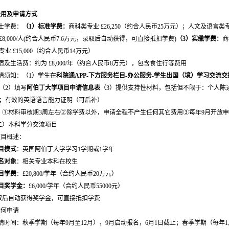
费用及申请方式
士学费：
（1）标准学费：
商科类专业 £26,250（约合人民币25万元）；人文及语言类专业
£8,000/人(约合人民币7.6万元，录取后自动获得，可直接抵扣学费)
（3）实缴学费：
商
专业 £15,000（约合人民币14万元）
宿及生活费：约为 £8,000/年（约合人民币8万元），包含食住行等费用
请须知：（1）学生在
科院通APP
-下方服务栏目-办公服务-学生出国（境）学习交流
（2）填写
阿伯丁大学项目申请信息表
（3）提供支持性材料，包括但不限于：个人陈
；有效的英语语言能力证明（可后补）
①材料审核期3周左右②
除学费以外，申请全程不产生任何其它费用③每年9月开放
）本科学分交流项目
项目概述：
目模式
：英国阿伯丁大学学习1学期或1学年
名对象
：相关专业本科在校生
目学费
：£20,800/学年（合约人民币20万元）
目奖学金：
£6,000/学年（合约人民币55000元）
后自动获得奖学金，可直接抵扣学费
如何申请
请时间：秋季学期（每年9月至12月），9月启动报名，6月1日截止；春季学期（每年1