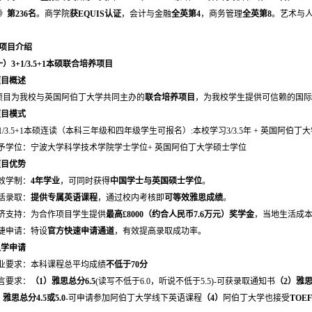
》
第236名
。商学院
获EQUIS认证
，会计与金融
全英第4
，商务管理
全英第8
。艺术与
。
项目介绍
）3+1/3.5+1本硕联合培养项目
项目概述
目为我校与英国阿伯丁大学共同主办的
联合培养项目
，为我校学生提供可信赖的国际
项目模式
+1/3.5+1本硕连读（本科三年级和四年级学生可报名）:本校学习3/3.5年 + 英国阿伯丁
予学位：宁波大学科学技术学院学士学位+ 英国阿伯丁大学硕士学位
项目优势
效学制：
4年学业
，可同时获得
中国学士与英国硕士学位
。
活录取：
提供专属英语课程
，通过校内考核即
可等效雅思成绩
。
济支持：为合作项目学生提供
最高£8000
（约合人民币7.6万元）
奖学金
，当地生活成
捷申请：特设
官方快速申请通道
，有效提高录取成功率。
入学申请
业要求：本科课程总平均成绩
不低于70分
言要求：
（1）
雅思总分6.5
(读写不低于6.0，听说不低于5.5)-可获录取通知书
（2）
雅思
）
雅思总分4.5或5.0
-可申请参加阿伯丁大学线下英语课程
（4）
阿伯丁大学也接受
TOEF