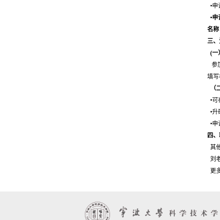
•申
•申
名称
三、
(一
参加
填写
（二
•可
•升
•申
四、
其
刘老师
更