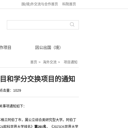
国(境)外交流与合作首页
科院首页
作项目
因公出国（境）
首页
>
海外交流
>
项目通知
项目和学分交换项目的通知
点击量：1029
相关事项通知如下：
于苏格兰阿伯丁市，属公立综合类研究型大学。阿伯丁
024软科世界大学排名》
第201名
，《2025QS世界大学