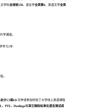
人文学科
全球前150
，语言学
全英第4
，英语文学
全英
升学通道。
大学学习1年
本低。
总分5.5或6.0
-可申请参加阿伯丁大学线上英语课程
L、PTE、Duolingo
等
其它国际标准化语言测试成