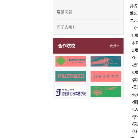
排名
常见问题
第6
二、
同学去哪儿
（一
1.
本项
合作院校
更多>
2.
•3
•授
3.
•高
•灵
•经
•便
4.
•学
•语
（3